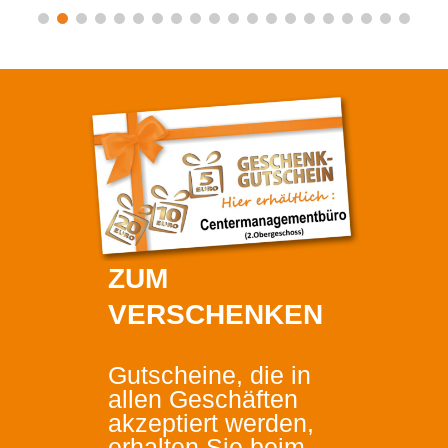
ZUM
VERSCHENKEN
Gutscheine, die in
allen Geschäften
akzeptiert werden,
erhalten Sie beim