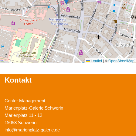
Leaflet
|
©
OpenStreetMap
Kontakt
Center Management
Marienplatz-Galerie Schwerin
Marienplatz 11 - 12
19053 Schwerin
info@marienplatz-galerie.de