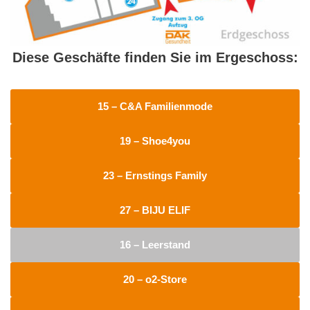
Diese Geschäfte finden Sie im Ergeschoss:
15 – C&A Familienmode
19 – Shoe4you
23 – Ernstings Family
27 – BIJU ELIF
16 – Leerstand
20 – o2-Store