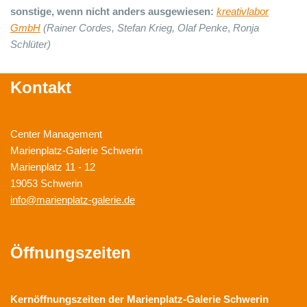
sonstige, wenn nicht anders ausgewiesen:
kreativlabor
GmbH
(Rainer Cordes, Stefan Krieg,
Olaf Penke
,
Ronja
Schlüter)
Kontakt
Center Management
Marienplatz-Galerie Schwerin
Marienplatz 11 - 12
19053 Schwerin
info@marienplatz-galerie.de
Öffnungszeiten
Kernöffnungszeiten der
Marienplatz-Galerie Schwerin