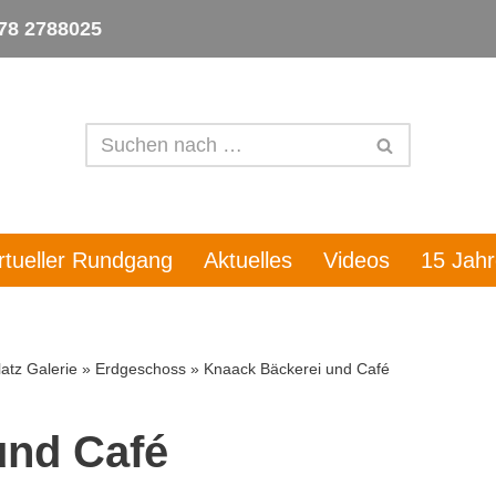
78 2788025
irtueller Rundgang
Aktuelles
Videos
15 Jah
atz Galerie
»
Erdgeschoss
»
Knaack Bäckerei und Café
und Café