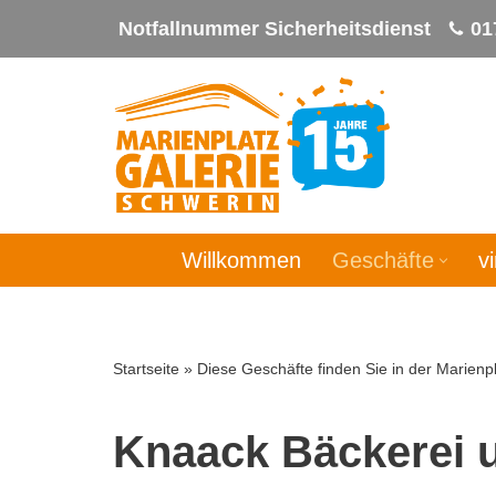
Notfallnummer Sicherheitsdienst
01
Zum
Inhalt
springen
Willkommen
Geschäfte
v
Startseite
»
Diese Geschäfte finden Sie in der Marienpl
Knaack Bäckerei 