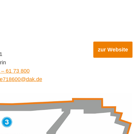
zur Website
1
rin
 – 61 73 800
ce718600@dak.de