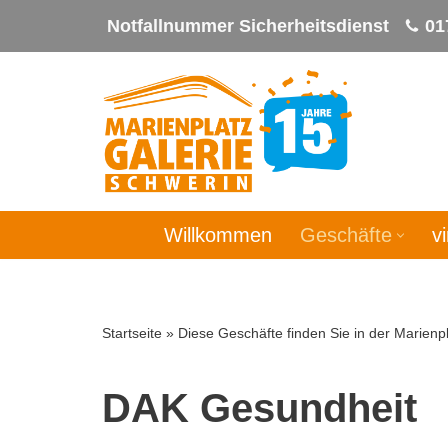
Notfallnummer Sicherheitsdienst
01
Zum
Inhalt
springen
Willkommen
Geschäfte
v
Startseite
»
Diese Geschäfte finden Sie in der Marienpl
DAK Gesundheit