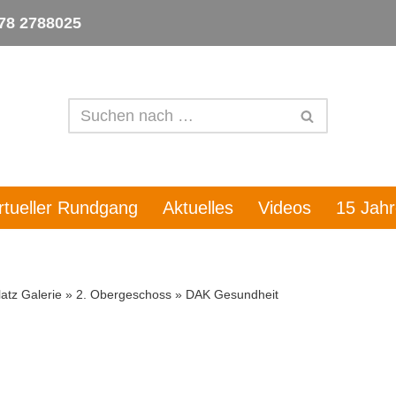
78 2788025
irtueller Rundgang
Aktuelles
Videos
15 Jah
atz Galerie
»
2. Obergeschoss
»
DAK Gesundheit