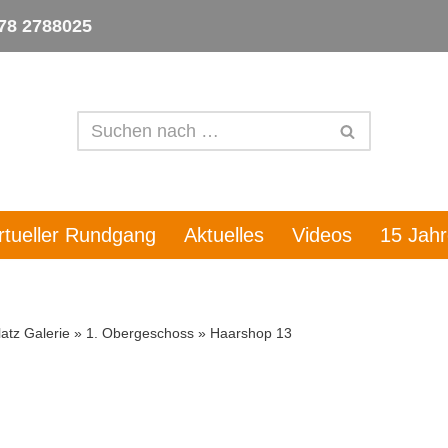
78 2788025
irtueller Rundgang
Aktuelles
Videos
15 Jah
atz Galerie
»
1. Obergeschoss
»
Haarshop 13