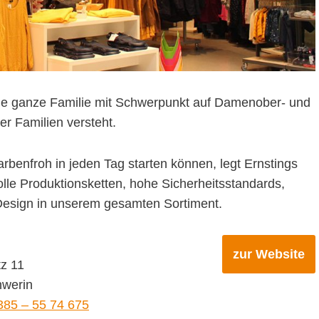
ür die ganze Familie mit Schwerpunkt auf Damenober- und
er Familien versteht.
arbenfroh in jeden Tag starten können, legt Ernstings
lle Produktionsketten, hohe Sicherheitsstandards,
Design in unserem gesamten Sortiment.
zur Website
tz 11
werin
385 – 55 74 675