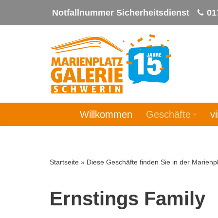
Notfallnummer Sicherheitsdienst
01
Zum
Inhalt
springen
Willkommen
Geschäfte
v
Startseite
»
Diese Geschäfte finden Sie in der Marienpl
Ernstings Family