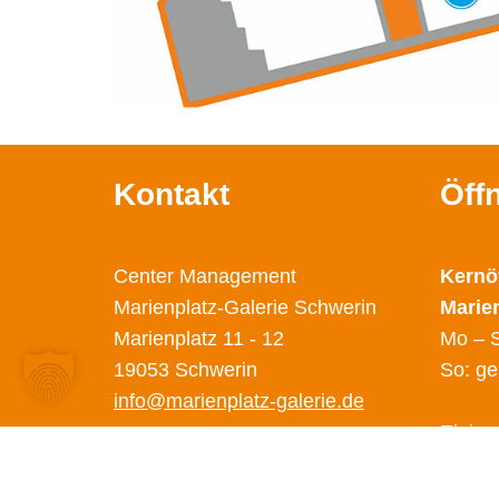
Kontakt
Öff
Center Management
Kernö
Marienplatz-Galerie Schwerin
Marie
Marienplatz 11 - 12
Mo – S
19053 Schwerin
So: ge
info@marienplatz-galerie.de
Einige
abweic
Diese 