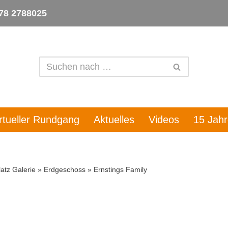
78 2788025
irtueller Rundgang
Aktuelles
Videos
15 Jah
atz Galerie
»
Erdgeschoss
»
Ernstings Family