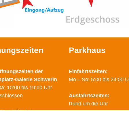
nungszeiten
Parkhaus
ffnungszeiten der
Einfahrtszeiten:
nplatz-Galerie Schwerin
Mo – So: 5:00 bis 24:00 U
a: 10:00 bis 19:00 Uhr
schlossen
Ausfahrtszeiten:
Rund um die Uhr
 Geschäfte haben
hende Öffnungzeiten.
Sicherheitsdienst:
finden Sie auf den Seiten
0178 – 2788025