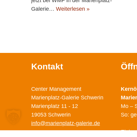
jetzt bei WMF in der Marienplatz-
Galerie…
Weiterlesen »
Kontakt
Öff
Center Management
Kernö
Marienplatz-Galerie Schwerin
Marie
Marienplatz 11 - 12
Mo – S
19053 Schwerin
So: ge
info@marienplatz-galerie.de
Einige