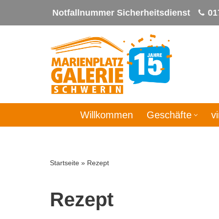
Notfallnummer Sicherheitsdienst
01
Zum
Inhalt
springen
Willkommen
Geschäfte
v
Startseite
»
Rezept
Rezept