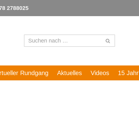
78 2788025
irtueller Rundgang
Aktuelles
Videos
15 Jah