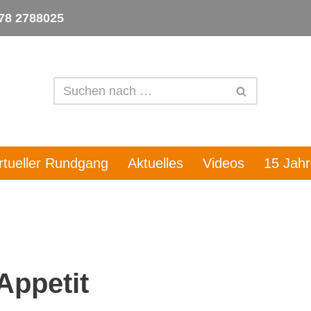
78 2788025
irtueller Rundgang
Aktuelles
Videos
15 Jah
ppetit