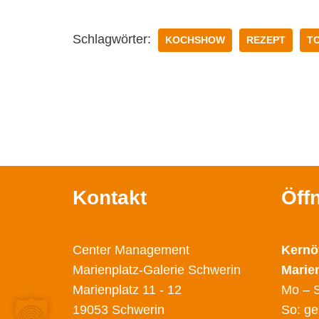
Schlagwörter:
KOCHSHOW
REZEPT
T
Kontakt
Öff
Center Management
Kernö
Marienplatz-Galerie Schwerin
Marie
Marienplatz 11 - 12
Mo – S
19053 Schwerin
So: ge