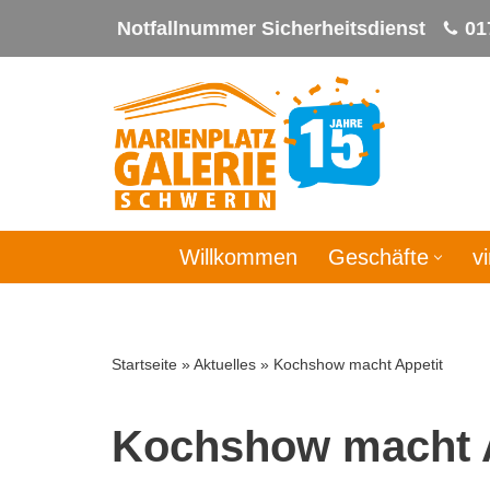
Notfallnummer Sicherheitsdienst
01
Zum
Inhalt
springen
Willkommen
Geschäfte
v
Startseite
»
Aktuelles
»
Kochshow macht Appetit
Kochshow macht A