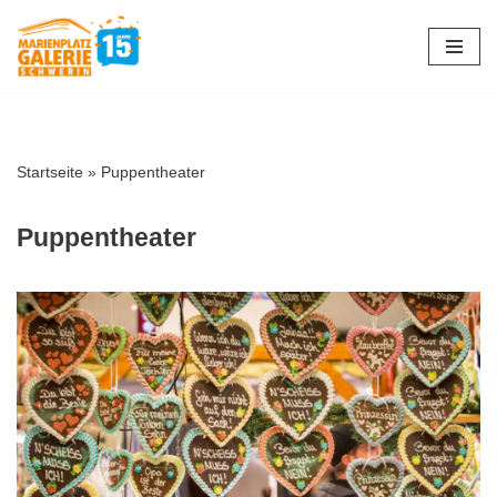
Zum
Inhalt
springen
Startseite
»
Puppentheater
Puppentheater