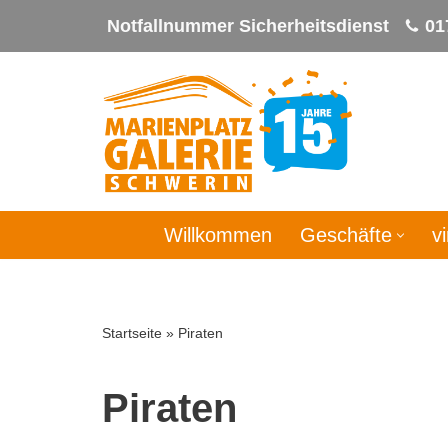
Notfallnummer Sicherheitsdienst
01
Zum
Inhalt
springen
Willkommen
Geschäfte
v
Startseite
»
Piraten
Piraten