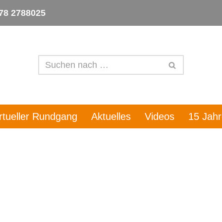
78 2788025
irtueller Rundgang
Aktuelles
Videos
15 Jah