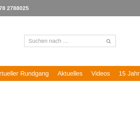
78 2788025
irtueller Rundgang
Aktuelles
Videos
15 Jah