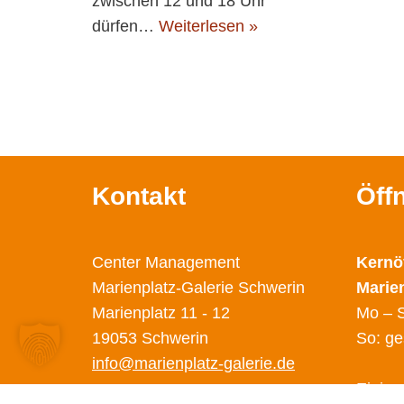
zwischen 12 und 18 Uhr
dürfen…
Weiterlesen »
Kontakt
Öff
Center Management
Kernö
Marienplatz-Galerie Schwerin
Marie
Marienplatz 11 - 12
Mo – S
19053 Schwerin
So: ge
info@marienplatz-galerie.de
Einige