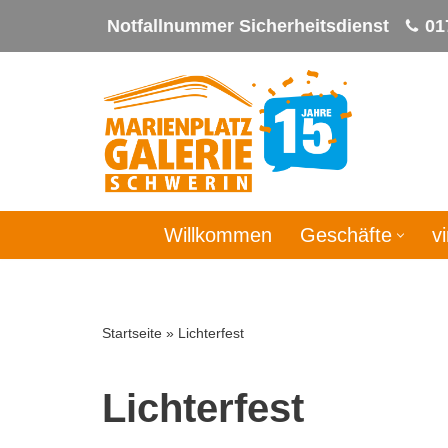
Notfallnummer Sicherheitsdienst
01
Zum
Inhalt
springen
Willkommen
Geschäfte
v
Startseite
»
Lichterfest
Lichterfest