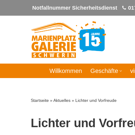
Notfallnummer Sicherheitsdienst
01
Zum
Inhalt
springen
Willkommen
Geschäfte
v
Startseite
»
Aktuelles
»
Lichter und Vorfreude
Lichter und Vorfr