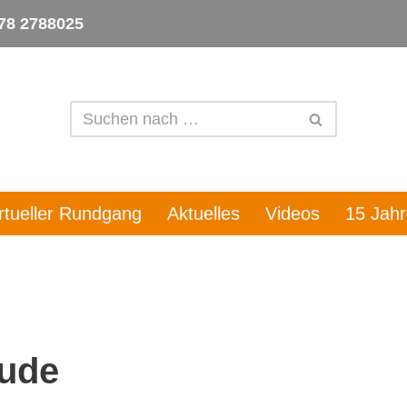
78 2788025
irtueller Rundgang
Aktuelles
Videos
15 Jah
eude