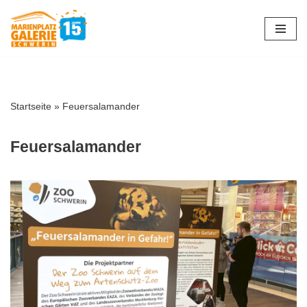
Zum
Inhalt
springen
Startseite
»
Feuersalamander
Feuersalamander