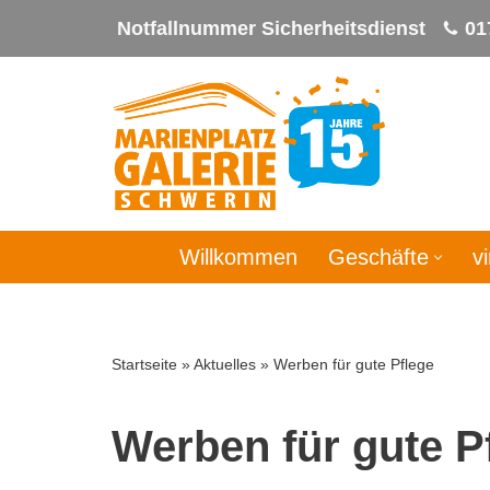
Notfallnummer Sicherheitsdienst
01
Zum
Inhalt
springen
Willkommen
Geschäfte
v
Startseite
»
Aktuelles
»
Werben für gute Pflege
Werben für gute P