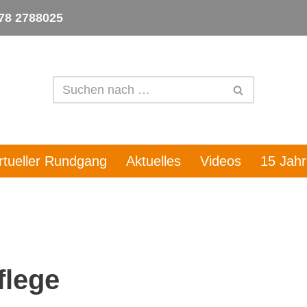
78 2788025
irtueller Rundgang
Aktuelles
Videos
15 Jah
flege