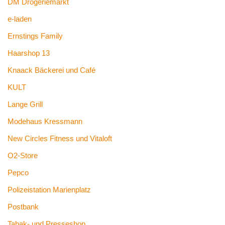
DM Drogeriemarkt
e-laden
Ernstings Family
Haarshop 13
Knaack Bäckerei und Café
KULT
Lange Grill
Modehaus Kressmann
New Circles Fitness und Vitaloft
O2-Store
Pepco
Polizeistation Marienplatz
Postbank
Tabak- und Presseshop