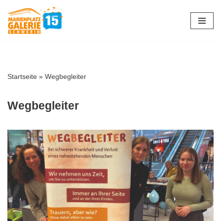
Zum
Inhalt
springen
Startseite
»
Wegbegleiter
Wegbegleiter