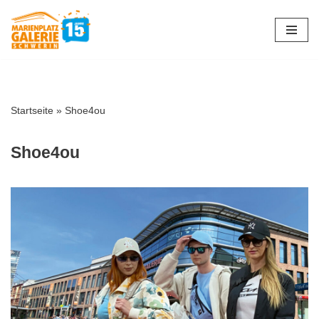
Zum
Inhalt
springen
Startseite
»
Shoe4ou
Shoe4ou