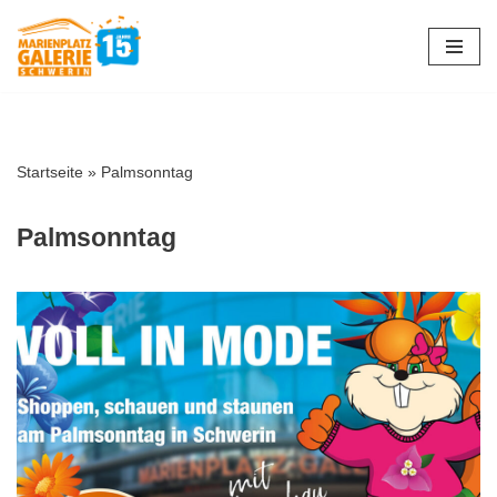
Zum
Inhalt
springen
Startseite
»
Palmsonntag
Palmsonntag