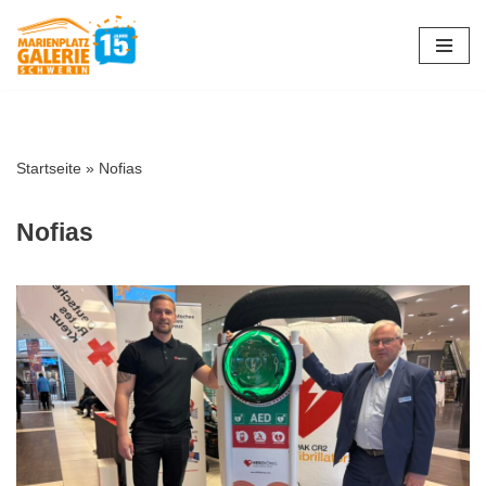
Zum
Inhalt
springen
Startseite
»
Nofias
Nofias