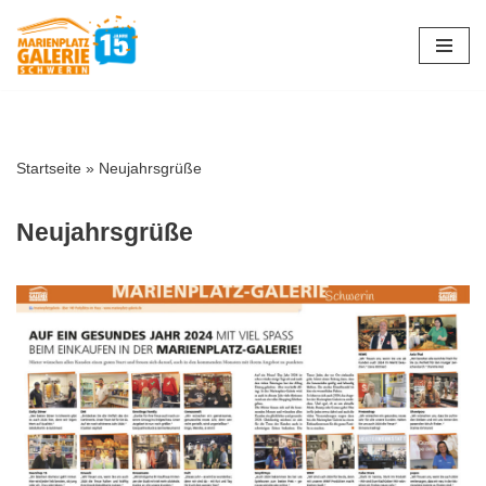
Zum
Inhalt
springen
Startseite
»
Neujahrsgrüße
Neujahrsgrüße