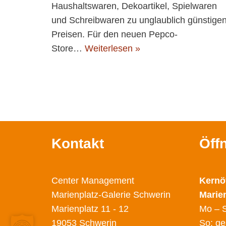
Haushaltswaren, Dekoartikel, Spielwaren
und Schreibwaren zu unglaublich günstige
Preisen. Für den neuen Pepco-
Store…
Weiterlesen »
Kontakt
Öff
Center Management
Kernö
Marienplatz-Galerie Schwerin
Marie
Marienplatz 11 - 12
Mo – S
19053 Schwerin
So: ge