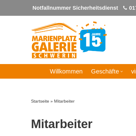
Notfallnummer Sicherheitsdienst
01
Zum
Inhalt
springen
Willkommen
Geschäfte
v
Startseite
»
Mitarbeiter
Mitarbeiter