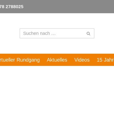
78 2788025
irtueller Rundgang
Aktuelles
Videos
15 Jah