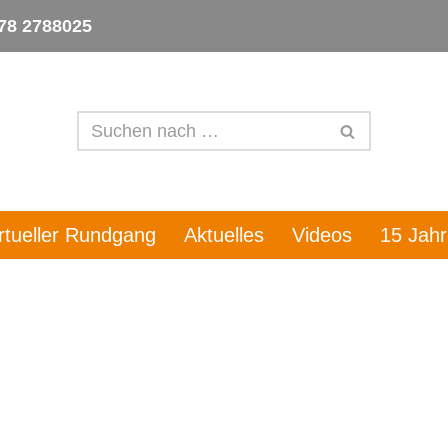
78 2788025
irtueller Rundgang
Aktuelles
Videos
15 Jah