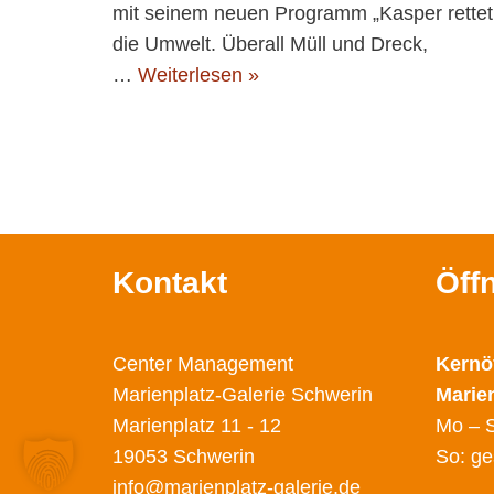
mit seinem neuen Programm „Kasper rettet
die Umwelt. Überall Müll und Dreck,
…
Weiterlesen »
Kontakt
Öff
Center Management
Kernö
Marienplatz-Galerie Schwerin
Marie
Marienplatz 11 - 12
Mo – S
19053 Schwerin
So: ge
info@marienplatz-galerie.de