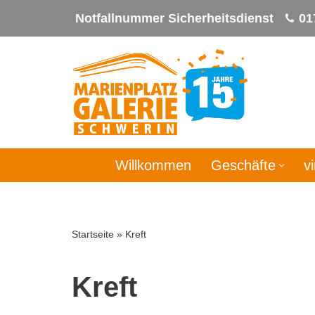
Notfallnummer Sicherheitsdienst
01
Zum
Inhalt
springen
Willkommen
Geschäfte
v
Startseite
»
Kreft
Kreft