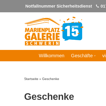
Notfallnummer Sicherheitsdienst
01
Zum
Inhalt
springen
Willkommen
Geschäfte
v
Startseite
»
Geschenke
Geschenke