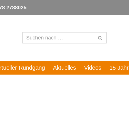
78 2788025
irtueller Rundgang
Aktuelles
Videos
15 Jah