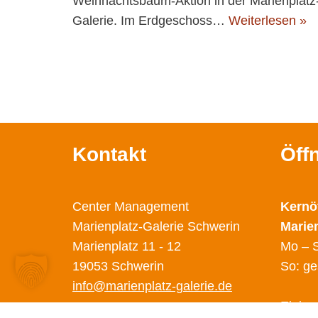
Weihnachtsbaum-Aktion in der Marienplatz
Galerie. Im Erdgeschoss…
Weiterlesen »
Kontakt
Öff
Center Management
Kernö
Marienplatz-Galerie Schwerin
Marie
Marienplatz 11 - 12
Mo – S
19053 Schwerin
So: ge
info@marienplatz-galerie.de
Einige