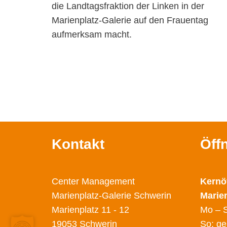
die Landtagsfraktion der Linken in der
Marienplatz-Galerie auf den Frauentag
aufmerksam macht.
Kontakt
Öff
Center Management
Kernö
Marienplatz-Galerie Schwerin
Marie
Marienplatz 11 - 12
Mo – S
19053 Schwerin
So: ge