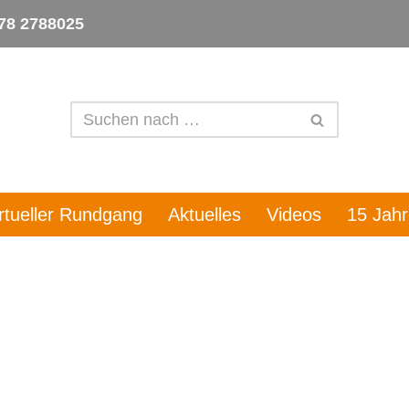
78 2788025
irtueller Rundgang
Aktuelles
Videos
15 Jah