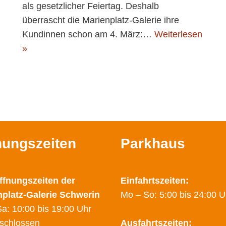
als gesetzlicher Feiertag. Deshalb
überrascht die Marienplatz-Galerie ihre
Kundinnen schon am 4. März:…
Weiterlesen
»
nungszeiten
Parkhaus
ffnungszeiten der
Einfahrtszeiten:
nplatz-Galerie Schwerin
Mo – So: 5:00 bis 24:00 U
a: 10:00 bis 19:00 Uhr
schlossen
Ausfahrtszeiten: