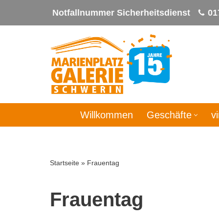
Notfallnummer Sicherheitsdienst
01
Zum
Inhalt
springen
Willkommen
Geschäfte
v
Startseite
»
Frauentag
Frauentag