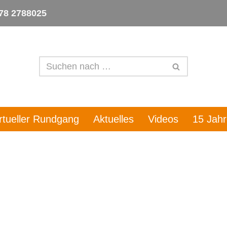
78 2788025
irtueller Rundgang
Aktuelles
Videos
15 Jah