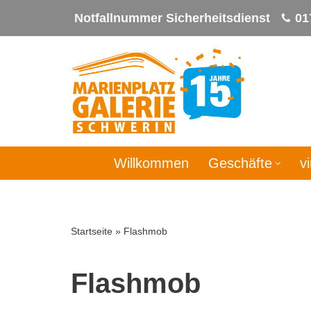
Notfallnummer Sicherheitsdienst
01
Zum
Inhalt
springen
Willkommen
Geschäfte
v
Startseite
»
Flashmob
Flashmob