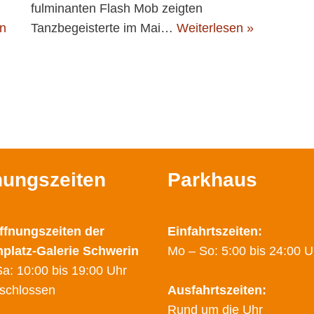
fulminanten Flash Mob zeigten
en
Tanzbegeisterte im Mai…
Weiterlesen »
nungszeiten
Parkhaus
ffnungszeiten der
Einfahrtszeiten:
nplatz-Galerie Schwerin
Mo – So: 5:00 bis 24:00 U
a: 10:00 bis 19:00 Uhr
schlossen
Ausfahrtszeiten:
Rund um die Uhr