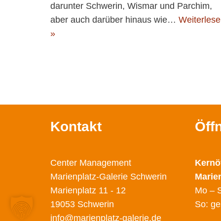
darunter Schwerin, Wismar und Parchim,
aber auch darüber hinaus wie…
Weiterles
»
Kontakt
Öff
Center Management
Kernö
Marienplatz-Galerie Schwerin
Marie
Marienplatz 11 - 12
Mo – S
19053 Schwerin
So: ge
info@marienplatz-galerie.de