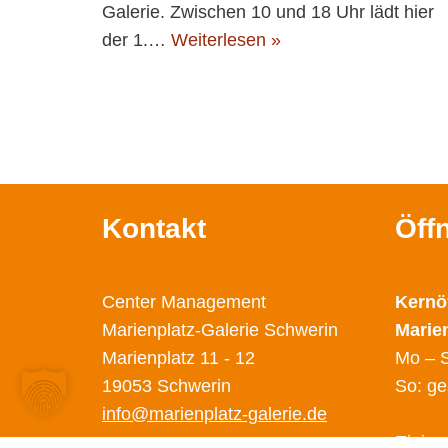
Galerie. Zwischen 10 und 18 Uhr lädt hier
der 1.…
Weiterlesen »
Kontakt
Öff
Center Management
Kernö
Marienplatz-Galerie Schwerin
Marie
Marienplatz 11 - 12
Mo – S
19053 Schwerin
So: ge
info@marienplatz-galerie.de
Einige