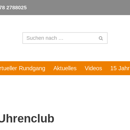
78 2788025
irtueller Rundgang
Aktuelles
Videos
15 Jah
 Uhrenclub