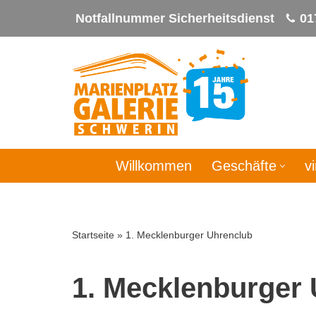
Notfallnummer Sicherheitsdienst
01
Zum
Inhalt
springen
Willkommen
Geschäfte
v
Startseite
»
1. Mecklenburger Uhrenclub
1. Mecklenburger