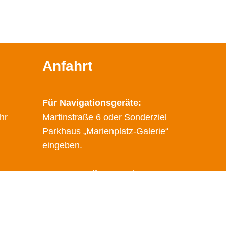
Anfahrt
Für Navigationsgeräte:
hr
Martinstraße 6 oder Sonderziel
Parkhaus „Marienplatz-Galerie“
eingeben.
Route erstellen
Google Maps
Öffentliche Verkehrsmittel
Haltestelle: Marienplatz