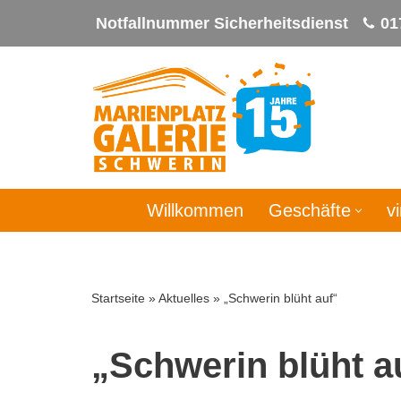
Notfallnummer Sicherheitsdienst
01
Zum
Inhalt
springen
Willkommen
Geschäfte
v
Startseite
»
Aktuelles
»
„Schwerin blüht auf“
„Schwerin blüht a