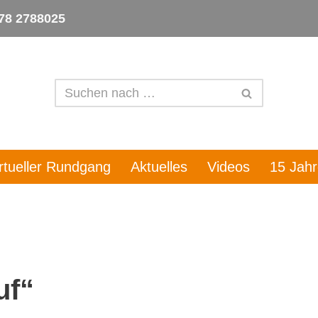
78 2788025
irtueller Rundgang
Aktuelles
Videos
15 Jah
uf“