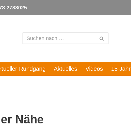
78 2788025
irtueller Rundgang
Aktuelles
Videos
15 Jah
der Nähe