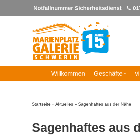
Notfallnummer Sicherheitsdienst
01
Zum
Inhalt
springen
Willkommen
Geschäfte
v
Startseite
»
Aktuelles
»
Sagenhaftes aus der Nähe
Sagenhaftes aus 