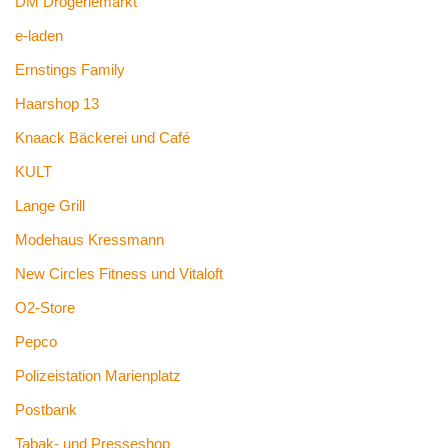
DM Drogeriemarkt
e-laden
Ernstings Family
Haarshop 13
Knaack Bäckerei und Café
KULT
Lange Grill
Modehaus Kressmann
New Circles Fitness und Vitaloft
O2-Store
Pepco
Polizeistation Marienplatz
Postbank
Tabak- und Presseshop