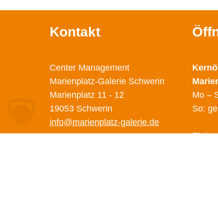
Kontakt
Öff
Center Management
Kernö
Marienplatz-Galerie Schwerin
Marie
Marienplatz 11 - 12
Mo – S
19053 Schwerin
So: ge
info@marienplatz-galerie.de
Einige
abweic
Diese 
unter 