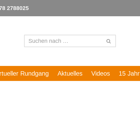
78 2788025
irtueller Rundgang
Aktuelles
Videos
15 Jah