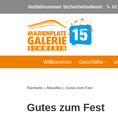
Notfallnummer Sicherheitsdienst
01
Zum
Inhalt
springen
Willkommen
Geschäfte
v
Startseite
»
Aktuelles
»
Gutes zum Fest
Gutes zum Fest