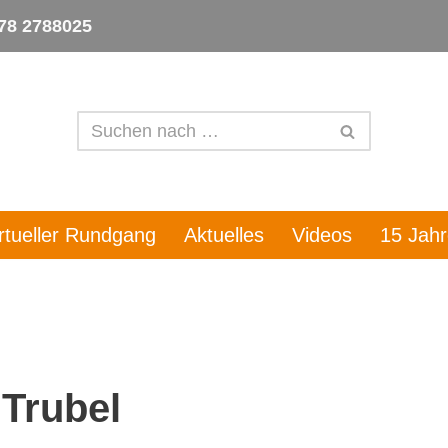
78 2788025
irtueller Rundgang
Aktuelles
Videos
15 Jah
 Trubel