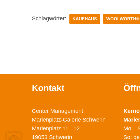
Schlagwörter:
KAUFHAUS
WOOLWORTH®
Kontakt
Öff
Center Management
Kernö
Marienplatz-Galerie Schwerin
Marie
Marienplatz 11 - 12
Mo – S
19053 Schwerin
So: ge