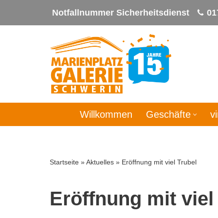
Notfallnummer Sicherheitsdienst
01
Zum
Inhalt
springen
Willkommen
Geschäfte
v
Startseite
»
Aktuelles
»
Eröffnung mit viel Trubel
Eröffnung mit viel