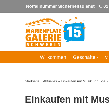
Notfallnummer Sicherheitsdienst
01
Zum
Inhalt
springen
Willkommen
Geschäfte
v
Startseite
»
Aktuelles
»
Einkaufen mit Musik und Spaß
Einkaufen mit Mu