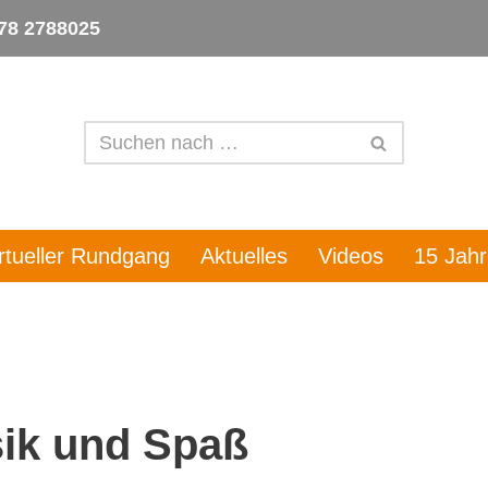
78 2788025
irtueller Rundgang
Aktuelles
Videos
15 Jah
sik und Spaß