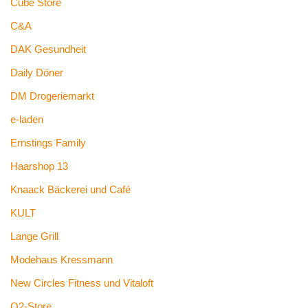
Cube Store
C&A
DAK Gesundheit
Daily Döner
DM Drogeriemarkt
e-laden
Ernstings Family
Haarshop 13
Knaack Bäckerei und Café
KULT
Lange Grill
Modehaus Kressmann
New Circles Fitness und Vitaloft
O2-Store