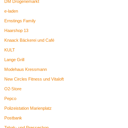
DM Drogeriemarkt
e-laden
Ernstings Family
Haarshop 13
Knaack Bäckerei und Café
KULT
Lange Grill
Modehaus Kressmann
New Circles Fitness und Vitaloft
O2-Store
Pepco
Polizeistation Marienplatz
Postbank
Tabak- und Presseshop