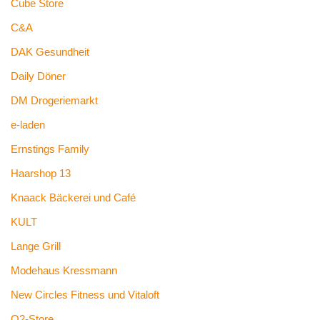
Cube Store
C&A
DAK Gesundheit
Daily Döner
DM Drogeriemarkt
e-laden
Ernstings Family
Haarshop 13
Knaack Bäckerei und Café
KULT
Lange Grill
Modehaus Kressmann
New Circles Fitness und Vitaloft
O2-Store