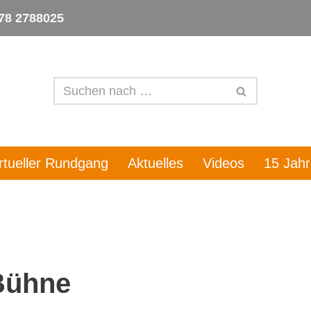
78 2788025
irtueller Rundgang
Aktuelles
Videos
15 Jah
 Bühne