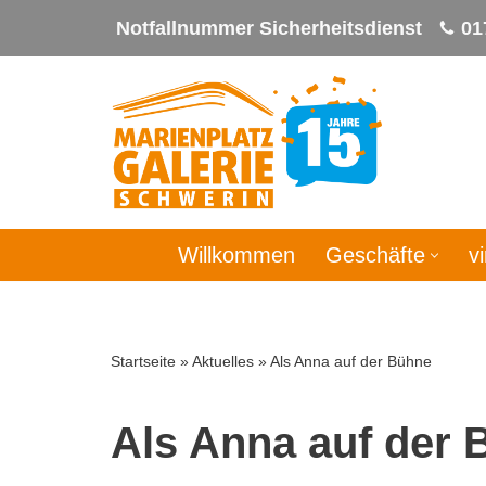
Notfallnummer Sicherheitsdienst
01
Zum
Inhalt
springen
Willkommen
Geschäfte
v
Startseite
»
Aktuelles
»
Als Anna auf der Bühne
Als Anna auf der