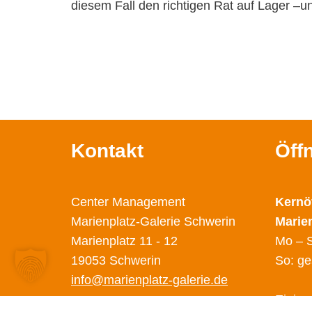
diesem Fall den richtigen Rat auf Lager –u
Kontakt
Öff
Center Management
Kernö
Marienplatz-Galerie Schwerin
Marie
Marienplatz 11 - 12
Mo – S
19053 Schwerin
So: ge
info@marienplatz-galerie.de
Einige