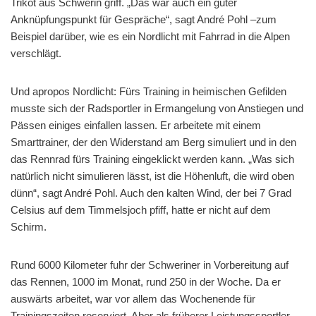
Trikot aus Schwerin griff. „Das war auch ein guter
Anknüpfungspunkt für Gespräche“, sagt André Pohl –zum
Beispiel darüber, wie es ein Nordlicht mit Fahrrad in die Alpen
verschlägt.
Und apropos Nordlicht: Fürs Training in heimischen Gefilden
musste sich der Radsportler in Ermangelung von Anstiegen und
Pässen einiges einfallen lassen. Er arbeitete mit einem
Smarttrainer, der den Widerstand am Berg simuliert und in den
das Rennrad fürs Training eingeklickt werden kann. „Was sich
natürlich nicht simulieren lässt, ist die Höhenluft, die wird oben
dünn“, sagt André Pohl. Auch den kalten Wind, der bei 7 Grad
Celsius auf dem Timmelsjoch pfiff, hatte er nicht auf dem
Schirm.
Rund 6000 Kilometer fuhr der Schweriner in Vorbereitung auf
das Rennen, 1000 im Monat, rund 250 in der Woche. Da er
auswärts arbeitet, war vor allem das Wochenende für
Trainingszeiten reserviert. Aber als früherer Leistungssportler