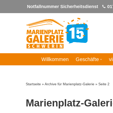
Notfallnummer Sicherheitsdienst
01
Zum
Inhalt
springen
Willkommen
Geschäfte
v
Startseite
»
Archive für Marienplatz-Galerie
»
Seite 2
Marienplatz-Galer