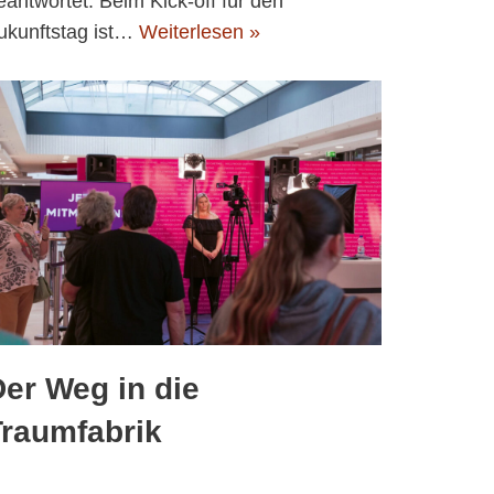
eantwortet. Beim Kick-off für den
ukunftstag ist…
Weiterlesen »
er Weg in die
Traumfabrik