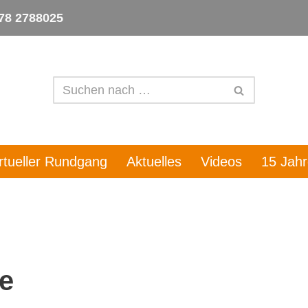
78 2788025
irtueller Rundgang
Aktuelles
Videos
15 Jah
ie