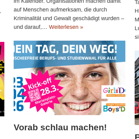
im Kalender. Organisationen machen damit
T
auf Menschen aufmerksam, die durch
,
H
Kriminalität und Gewalt geschädigt wurden –
M
und darauf,…
Weiterlesen »
L
s
Vorab schlau machen!
B